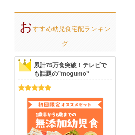
お
すすめ幼児食宅配ランキン
グ
累計75万食突破！テレビで
も話題の”mogumo”