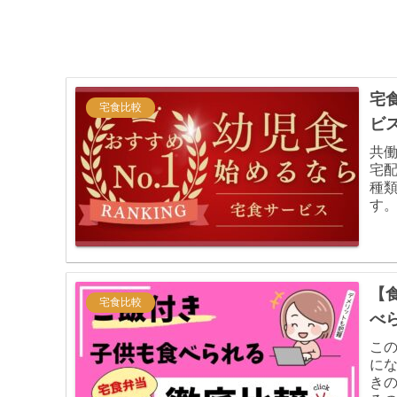
宅
宅食比較
ビ
共
宅
種
す
を
【
宅食比較
べ
こ
に
き