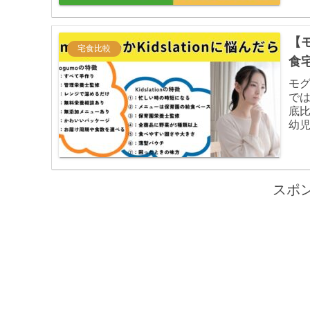
【
宅食比較
食
モ
で
底
幼
スポ