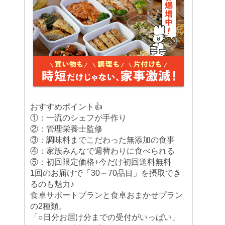
おすすめポイント👍
①：一流のシェフが手作り
②：管理栄養士監修
③：調味料までこだわった無添加の食事
④：家族みんなで週替わりに食べられる
⑤：初回限定価格+今だけ初回送料無料
1回のお届けで「30～70品目」を摂取でき
るのも魅力♪
食卓サポートプランと食卓おまかせプラン
の2種類。
「○日分お届け分までの受付がいっぱい」