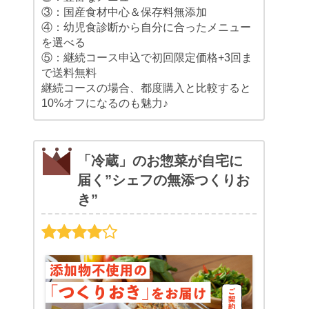
③：国産食材中心＆保存料無添加
④：幼児食診断から自分に合ったメニュー
を選べる
⑤：継続コース申込で初回限定価格+3回ま
で送料無料
継続コースの場合、都度購入と比較すると
10%オフになるのも魅力♪
「冷蔵」のお惣菜が自宅に
届く”シェフの無添つくりお
き”