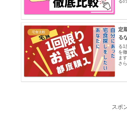
る
ス
定
宅食比較
る
る
を
ま
さ
し
い
スポ