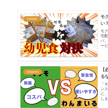
モ
homeal
い
モグ
宅
パ
ー
【
mogumo
る
「
ン
に
し