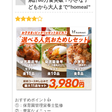
累計80万食突破！小さな子
どもから大人まで”homeal”
おすすめポイント👍
①：保育園管理栄養士監修
②：豊富なメニュー