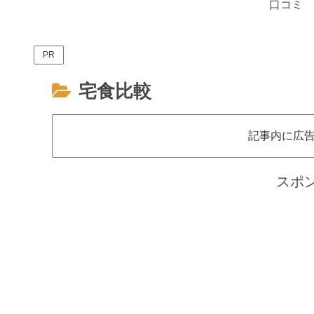
口コミ
PR
宅食比較
記事内に広
スポ