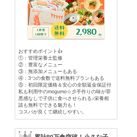
おすすめポイント👍
①：管理栄養士監修
②：豊富なメニュー
③：無添加メニューもある
④：3つの食数で送料無料プランもある
⑤：初回限定価格＆安心の全額返金保証付
私も利用中のmogumo☆彡手作りの味が罪
悪感なしで子供に食べさせられる♪栄養相
談も無料でできる魅力も！
コスパが良くて継続しやすい。