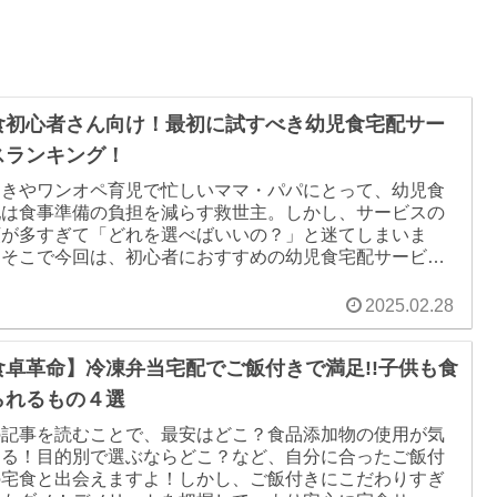
食初心者さん向け！最初に試すべき幼児食宅配サー
スランキング！
働きやワンオペ育児で忙しいママ・パパにとって、幼児食
配は食事準備の負担を減らす救世主。しかし、サービスの
類が多すぎて「どれを選べばいいの？」と迷てしまいま
。そこで今回は、初心者におすすめの幼児食宅配サービス
ランキング形式でご紹介します！
2025.02.28
食卓革命】冷凍弁当宅配でご飯付きで満足!!子供も食
られるもの４選
の記事を読むことで、最安はどこ？食品添加物の使用が気
なる！目的別で選ぶならどこ？など、自分に合ったご飯付
の宅食と出会えますよ！しかし、ご飯付きにこだわりすぎ